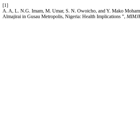
[1]
A. A, L. N.G. Imam, M. Umar, S. N. Owoicho, and Y. Mako Mohamme
Almajirai in Gusau Metropolis, Nigeria: Health Implications ”,
MIMJ